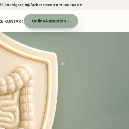
60
·
koenigstein@facharztzentrum-taunus.de
Online-Rezeption
→
RE
KONTAKT