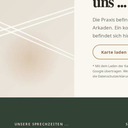
uns ...
Die Praxis befin
Arkaden. Ein ko
befindet sich 
Karte laden 
* Mit dem Laden der K
Google übertragen. Wenn
die Datenschutzerklär
UNSERE SPRECHZEITEN ...
S