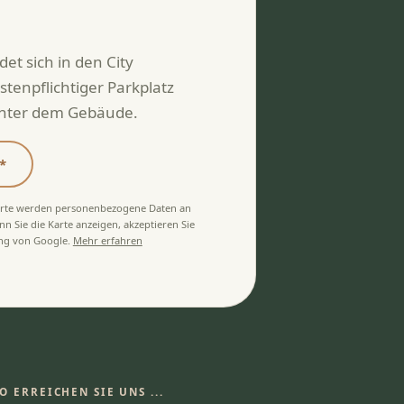
det sich in den City
stenpflichtiger Parkplatz
hinter dem Gebäude.
*
arte werden personenbezogene Daten an
 Sie die Karte anzeigen, akzeptieren Sie
ung von Google.
Mehr erfahren
O ERREICHEN SIE UNS ...