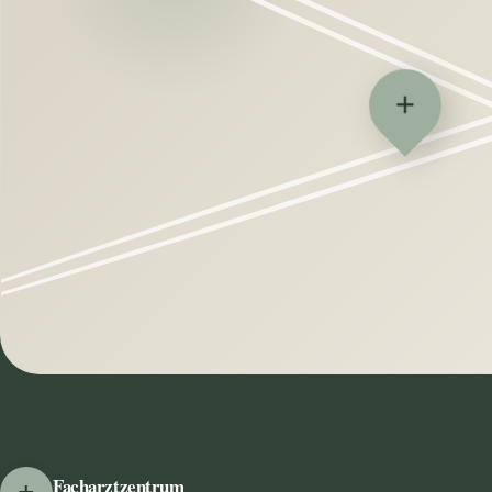
+
+
Facharztzentrum