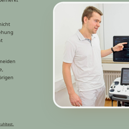
nicht
tehung
nt
rmeiden
e,
örigen
uhltest.