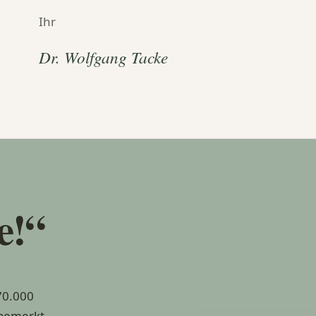
Ihr
Dr. Wolfgang Tacke
e!“
70.000
 bemerkt