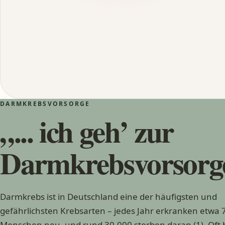
DARMKREBSVORSORGE
„... ich geh’ zur
Darmkrebsvorsorg
Darmkrebs ist in Deutschland eine der häufigsten und
gefährlichsten Krebsarten – jedes Jahr erkranken etwa 
Menschen neu, und rund 30.000 sterben daran (1). Oft